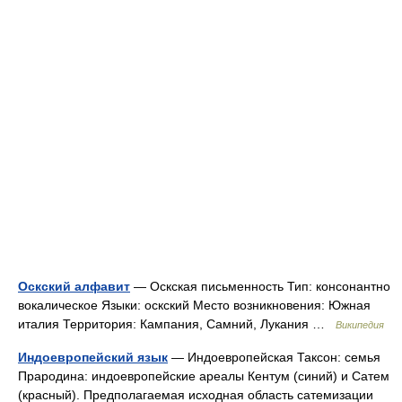
Оскский алфавит
— Оскская письменность Тип: консонантно
вокалическое Языки: оскский Место возникновения: Южная
италия Территория: Кампания, Самний, Лукания …
Википедия
Индоевропейский язык
— Индоевропейская Таксон: семья
Прародина: индоевропейские ареалы Кентум (синий) и Сатем
(красный). Предполагаемая исходная область сатемизации