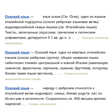
Оскский язык
— язык осков (См. Оски), один из языков
италийской подгруппы (оскско умбрская языковая ветвь)
индоевропейской семьи языков (см. Италийские языки).
Тексты, записанные этрусским, греческим и латинским
алфавитами, датируются 5 1 вв. до н. э.… …
Большая советская
энциклопедия
Оскский язык
— Оскский язык один из мёртвых италийских
языков (оскско умбрская группа); общее название языка
сабеллских племён центральной и южной Италии (кампанцев,
самнитов, френтанов, гирпинов, луканов, бруттиев), которому
близки также языки вестинов,… …
Лингвистический
энциклопедический словарь
Оскский язык
— наряду с умбрским относится к
италийской ветви индоевроп. семьи, близко родств. лат. яз.
Исчез уже в античности. Сохранилось ок. 400 весьма кратких
надписей …
Словарь античности