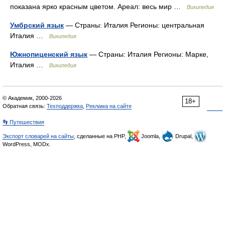
показана ярко красным цветом. Ареал: весь мир …
Википедия
Умбрский язык
— Страны: Италия Регионы: центральная
Италия …
Википедия
Южнопиценский язык
— Страны: Италия Регионы: Марке,
Италия …
Википедия
© Академик, 2000-2026
18+
Обратная связь:
Техподдержка
,
Реклама на сайте
👣 Путешествия
Экспорт словарей на сайты
, сделанные на PHP,
Joomla,
Drupal,
WordPress, MODx.