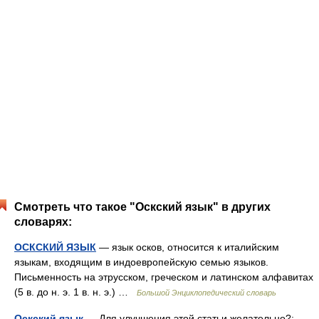
Смотреть что такое "Оскский язык" в других
словарях:
ОСКСКИЙ ЯЗЫК
— язык осков, относится к италийским
языкам, входящим в индоевропейскую семью языков.
Письменность на этрусском, греческом и латинском алфавитах
(5 в. до н. э. 1 в. н. э.) …
Большой Энциклопедический словарь
Оскский язык
— Для улучшения этой статьи желательно?: